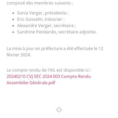
composé des membres suivants :
Sonia Verger, présidente ;
Eric Gosselin, trésorier ;
Alexandre Verger, secrétaire ;
Sandrine Pendariès, secrétaire adjointe.
La mise à jour en préfecture a été effectuée le 12
février 2024.
Le compte rendu de l’AG est disponible ici :
20240210 CVJ SEC 2024 003 Compte Rendu
Assemblée Générale.pdf
SUIVANT
PRÉCÉDENT
26 février 2024 | Nouvelle collection de vé
10 février 2024 | Convocation à l’assemblée 