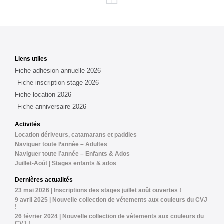
Le CVJ représenté à l’Open de France de Bisc
30 mai 2021 | Régate de ligue inter-série dou
Liens utiles
Fiche adhésion annuelle 2026
Fiche inscription stage 2026
Fiche location 2026
Fiche anniversaire 2026
Activités
Location dériveurs, catamarans et paddles
Naviguer toute l’année – Adultes
Naviguer toute l’année – Enfants & Ados
Juillet-Août | Stages enfants & ados
Dernières actualités
23 mai 2026 | Inscriptions des stages juillet août ouvertes !
9 avril 2025 | Nouvelle collection de vétements aux couleurs du CVJ
!
26 février 2024 | Nouvelle collection de vétements aux couleurs du
CVJ !